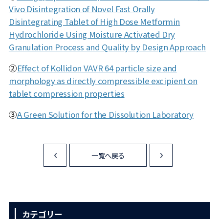
Vivo Disintegration of Novel Fast Orally
Disintegrating Tablet of High Dose Metformin
Hydrochloride Using Moisture Activated Dry
Granulation Process and Quality by Design Approach
②
Effect of Kollidon VAVR 64 particle size and
morphology as directly compressible excipient on
tablet compression properties
③
A Green Solution for the Dissolution Laboratory
一覧へ戻る
<
>
カテゴリー