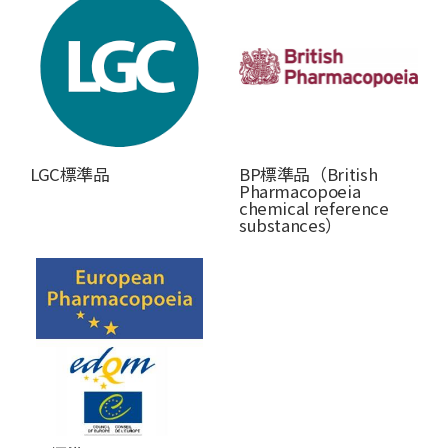
LGC標準品
BP標準品（British
Pharmacopoeia
chemical reference
substances）