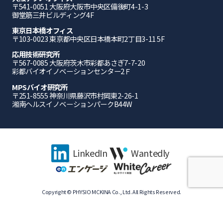
〒541-0051 ⼤阪府⼤阪市中央区備後町4-1-3
御堂筋三井ビルディング4F
東京日本橋オフィス
〒103-0023 東京都中央区日本橋本町2丁目3-11 5F
応⽤技術研究所
〒567-0085 ⼤阪府茨⽊市彩都あさぎ7-7-20
彩都バイオイノベーションセンター2Ｆ
MPSバイオ研究所
〒251-8555 神奈川県藤沢市村岡東2-26-1
湘南ヘルスイノベーションパークB44W
LinkedIn
Wantedly
Copyright © PHYSIO MCKINA Co., Ltd. All Rights Reserved.