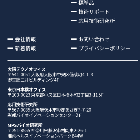
標準品
技術サポート
応用技術研究所
会社情報
お問い合わせ
新着情報
プライバシーポリシー
大阪テクノオフィス
〒541-0051 ⼤阪府⼤阪市中央区備後町4-1-3
御堂筋三井ビルディング4F
東京日本橋オフィス
〒103-0023 東京都中央区日本橋本町2丁目3-11 5F
応⽤技術研究所
〒567-0085 ⼤阪府茨⽊市彩都あさぎ7-7-20
彩都バイオイノベーションセンター2Ｆ
MPSバイオ研究所
〒251-8555 神奈川県藤沢市村岡東2-26-1
湘南ヘルスイノベーションパークB44W