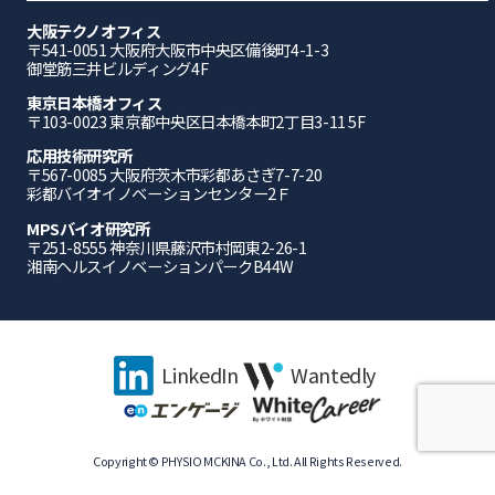
大阪テクノオフィス
〒541-0051 ⼤阪府⼤阪市中央区備後町4-1-3
御堂筋三井ビルディング4F
東京日本橋オフィス
〒103-0023 東京都中央区日本橋本町2丁目3-11 5F
応⽤技術研究所
〒567-0085 ⼤阪府茨⽊市彩都あさぎ7-7-20
彩都バイオイノベーションセンター2Ｆ
MPSバイオ研究所
〒251-8555 神奈川県藤沢市村岡東2-26-1
湘南ヘルスイノベーションパークB44W
LinkedIn
Wantedly
Copyright © PHYSIO MCKINA Co., Ltd. All Rights Reserved.