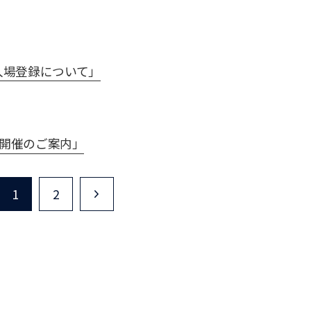
EB入場登録について」
ー開催のご案内」
1
2
>