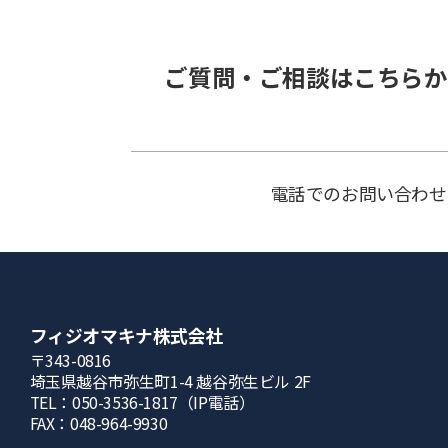
ご質問・ご相談はこちらか
電話でのお問い合わせ
フィジオマキナ株式会社
〒343-0816
埼⽟県越⾕市弥⽣町1-4 越⾕弥⽣ビル 2F
TEL：050-3536-1817（IP電話）
FAX：048-964-9930