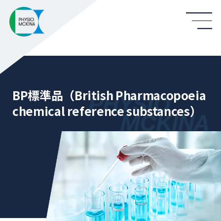
BP標準品（British Pharmacopoeia
chemical reference substances）