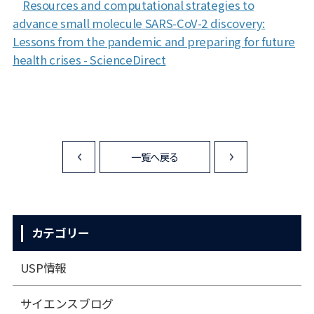
Resources and computational strategies to
advance small molecule SARS-CoV-2 discovery:
Lessons from the pandemic and preparing for future
health crises - ScienceDirect
一覧へ戻る
<
>
カテゴリー
USP情報
サイエンスブログ