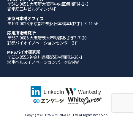
〒541-0051 ⼤阪府⼤阪市中央区備後町4-1-3
御堂筋三井ビルディング4F
東京日本橋オフィス
〒103-0023 東京都中央区日本橋本町2丁目3-11 5F
応⽤技術研究所
〒567-0085 ⼤阪府茨⽊市彩都あさぎ7-7-20
彩都バイオイノベーションセンター2Ｆ
MPSバイオ研究所
〒251-8555 神奈川県藤沢市村岡東2-26-1
湘南ヘルスイノベーションパークB44W
LinkedIn
Wantedly
Copyright © PHYSIO MCKINA Co., Ltd. All Rights Reserved.