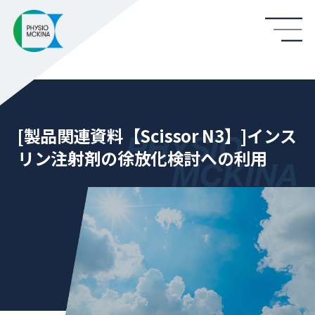
[製品関連資料【Scissor N3】]インス
リン注射剤の徐放化検討への利用