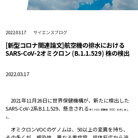
サイエンスブログ
2022.03.17
[新型コロナ関連論文]航空機の排水における
SARS-CoV-2オミクロン (B.1.1.529) 株の検出
2022.03.17
2021
年
11
月
26
日に世界保健機構が、新たに検出した
SARS-CoV-2
系
B.1.1.529
、懸念される
オミクロン
変異株（
VOC
）を示しまし
た。
オミクロン
VOC
のゲノムは、
50
以上の変異を持ち、
その多くが、感染性、異なる重症度、抗体反応から逃