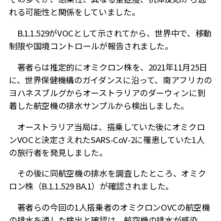
れる可能性と関係をしていました。
B.1.1.529
が
VOC
として示されてから、世界中で、移動
制限や国境コントロールが報告されました。
著者らは推定的にオミクロン株を、
2021
年
11
月
25
日
に、世界保健機構のガイダンスに沿って、南アフリカの
ヨハネスブルグからオーストラリアのダーウィンに到
着した航空機の排水サンプルから検出しました。
オーストラリア当局は、搭乗していた後にオミクロ
ン
VOC
と決定さえれた
SARS-CoV-2
に罹患していた
1
人
の旅行者を発見しました。
その後に同航空機の排水を調査したところ、オミク
ロン株（
B.1.1.529 BA.1
）が確認されました。
著者らの今回の
1
人搭乗者のオミクロン
OVC
の航空機
の排水を通した検出と確認は、航空機の排水が感染