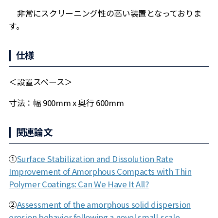
非常にスクリーニング性の高い装置となっておりま
す。
仕様
＜設置スペース＞
寸法：幅 900mm x 奥行 600mm
関連論文
①
Surface Stabilization and Dissolution Rate
Improvement of Amorphous Compacts with Thin
Polymer Coatings: Can We Have It All?
②
Assessment of the amorphous solid dispersion
erosion behavior following a novel small-scale