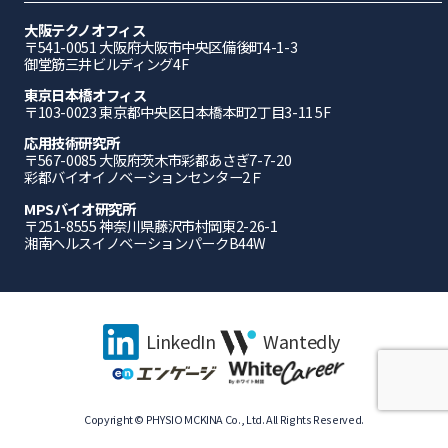
大阪テクノオフィス
〒541-0051 ⼤阪府⼤阪市中央区備後町4-1-3
御堂筋三井ビルディング4F
東京日本橋オフィス
〒103-0023 東京都中央区日本橋本町2丁目3-11 5F
応⽤技術研究所
〒567-0085 ⼤阪府茨⽊市彩都あさぎ7-7-20
彩都バイオイノベーションセンター2Ｆ
MPSバイオ研究所
〒251-8555 神奈川県藤沢市村岡東2-26-1
湘南ヘルスイノベーションパークB44W
LinkedIn
Wantedly
Copyright © PHYSIO MCKINA Co., Ltd. All Rights Reserved.