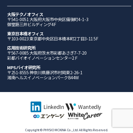
大阪テクノオフィス
〒541-0051 ⼤阪府⼤阪市中央区備後町4-1-3
御堂筋三井ビルディング4F
東京日本橋オフィス
〒103-0023 東京都中央区日本橋本町2丁目3-11 5F
応⽤技術研究所
〒567-0085 ⼤阪府茨⽊市彩都あさぎ7-7-20
彩都バイオイノベーションセンター2Ｆ
MPSバイオ研究所
〒251-8555 神奈川県藤沢市村岡東2-26-1
湘南ヘルスイノベーションパークB44W
LinkedIn
Wantedly
Copyright © PHYSIO MCKINA Co., Ltd. All Rights Reserved.