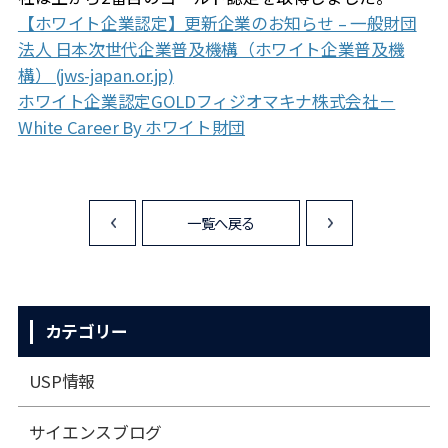
【ホワイト企業認定】更新企業のお知らせ – 一般財団
法人 日本次世代企業普及機構（ホワイト企業普及機
構） (jws-japan.or.jp)
ホワイト企業認定GOLDフィジオマキナ株式会社－
White Career By ホワイト財団
一覧へ戻る
<
>
カテゴリー
USP情報
サイエンスブログ