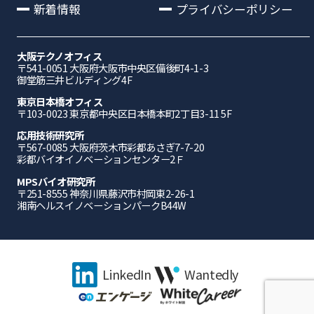
新着情報
プライバシーポリシー
大阪テクノオフィス
〒541-0051 ⼤阪府⼤阪市中央区備後町4-1-3
御堂筋三井ビルディング4F
東京日本橋オフィス
〒103-0023 東京都中央区日本橋本町2丁目3-11 5F
応⽤技術研究所
〒567-0085 ⼤阪府茨⽊市彩都あさぎ7-7-20
彩都バイオイノベーションセンター2Ｆ
MPSバイオ研究所
〒251-8555 神奈川県藤沢市村岡東2-26-1
湘南ヘルスイノベーションパークB44W
LinkedIn
Wantedly