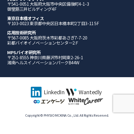
〒541-0051 ⼤阪府⼤阪市中央区備後町4-1-3
御堂筋三井ビルディング4F
東京日本橋オフィス
〒103-0023 東京都中央区日本橋本町2丁目3-11 5F
応⽤技術研究所
〒567-0085 ⼤阪府茨⽊市彩都あさぎ7-7-20
彩都バイオイノベーションセンター2Ｆ
MPSバイオ研究所
〒251-8555 神奈川県藤沢市村岡東2-26-1
湘南ヘルスイノベーションパークB44W
LinkedIn
Wantedly
Copyright © PHYSIO MCKINA Co., Ltd. All Rights Reserved.