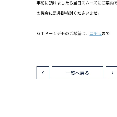
事前に頂けましたら当日スムーズにご案内
の機会に是非御検討くださいませ。
ＧＴＰ－１デモのご希望は、
コチラ
まで
一覧へ戻る
<