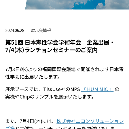
展⽰会情報
2024.06.28
第51回 日本毒性学会学術年会 企業出展・
7/4(木)ランチョンセミナーのご案内
7月
3
日
(
水
)
よりの福岡国際会議場で開催されます日本毒
性学会に出展いたします。
展示ブースでは、
TissUse
社の
MPS
『 HUMIMIC 』
の
実機やChipのサンプルを展示いたします。
また、
7
月
4
日
(
木
)
には、
株式会社ニコンソリューション
ズ様
と共催で、ランチョンセミナーを開催いたしま