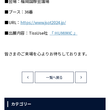
■会場：福岡国際会議場
■ブース：36番
■URL：
https://www.jsot2024.jp/
■出展内容：TissUse社
『 HUMIMIC 』
皆さまのご来場を心よりお待ちしております。
一覧へ戻る
<
>
カテゴリー