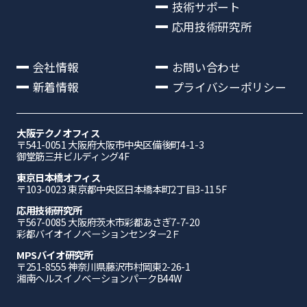
技術サポート
応用技術研究所
会社情報
お問い合わせ
新着情報
プライバシーポリシー
大阪テクノオフィス
〒541-0051 ⼤阪府⼤阪市中央区備後町4-1-3
御堂筋三井ビルディング4F
東京日本橋オフィス
〒103-0023 東京都中央区日本橋本町2丁目3-11 5F
応⽤技術研究所
〒567-0085 ⼤阪府茨⽊市彩都あさぎ7-7-20
彩都バイオイノベーションセンター2Ｆ
MPSバイオ研究所
〒251-8555 神奈川県藤沢市村岡東2-26-1
湘南ヘルスイノベーションパークB44W