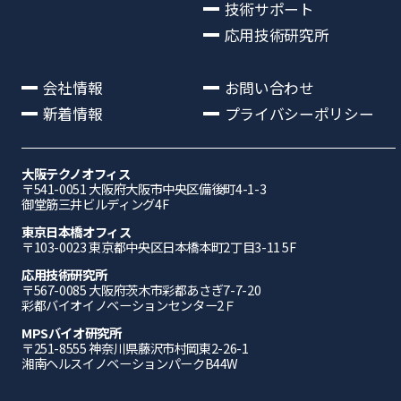
技術サポート
応用技術研究所
会社情報
お問い合わせ
新着情報
プライバシーポリシー
大阪テクノオフィス
〒541-0051 ⼤阪府⼤阪市中央区備後町4-1-3
御堂筋三井ビルディング4F
東京日本橋オフィス
〒103-0023 東京都中央区日本橋本町2丁目3-11 5F
応⽤技術研究所
〒567-0085 ⼤阪府茨⽊市彩都あさぎ7-7-20
彩都バイオイノベーションセンター2Ｆ
MPSバイオ研究所
〒251-8555 神奈川県藤沢市村岡東2-26-1
湘南ヘルスイノベーションパークB44W