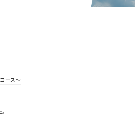
間コース～
た。