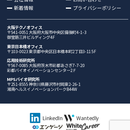
新着情報
プライバシーポリシー
大阪テクノオフィス
〒541-0051 ⼤阪府⼤阪市中央区備後町4-1-3
御堂筋三井ビルディング4F
東京日本橋オフィス
〒103-0023 東京都中央区日本橋本町2丁目3-11 5F
応⽤技術研究所
〒567-0085 ⼤阪府茨⽊市彩都あさぎ7-7-20
彩都バイオイノベーションセンター2Ｆ
MPSバイオ研究所
〒251-8555 神奈川県藤沢市村岡東2-26-1
湘南ヘルスイノベーションパークB44W
LinkedIn
Wantedly