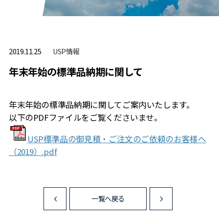
USP情報
2019.11.25
年末年始の標準品納期に関して
年末年始の標準品納期に関してご案内いたします。
以下のPDFファイルをご覧くださいませ。
USP標準品の御見積・ご注文のご依頼のお客様へ
（2019）.pdf
一覧へ戻る
<
>