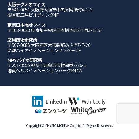
大阪テクノオフィス
〒541-0051 ⼤阪府⼤阪市中央区備後町4-1-3
御堂筋三井ビルディング4F
東京日本橋オフィス
〒103-0023 東京都中央区日本橋本町2丁目3-11 5F
応⽤技術研究所
〒567-0085 ⼤阪府茨⽊市彩都あさぎ7-7-20
彩都バイオイノベーションセンター2Ｆ
MPSバイオ研究所
〒251-8555 神奈川県藤沢市村岡東2-26-1
湘南ヘルスイノベーションパークB44W
LinkedIn
Wantedly
Copyright © PHYSIO MCKINA Co., Ltd. All Rights Reserved.