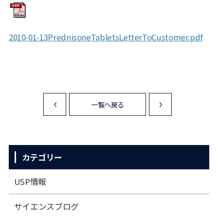
2010-01-13PrednisoneTabletsLetterToCustomer.pdf
一覧へ戻る
<
>
カテゴリー
USP情報
サイエンスブログ