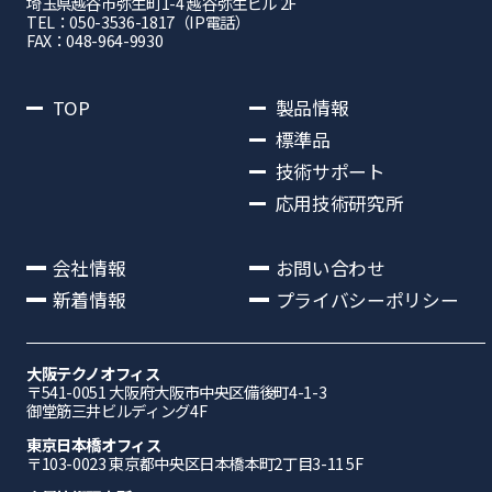
埼⽟県越⾕市弥⽣町1-4 越⾕弥⽣ビル 2F
TEL：050-3536-1817（IP電話）
FAX：048-964-9930
TOP
製品情報
標準品
技術サポート
応用技術研究所
会社情報
お問い合わせ
新着情報
プライバシーポリシー
大阪テクノオフィス
〒541-0051 ⼤阪府⼤阪市中央区備後町4-1-3
御堂筋三井ビルディング4F
東京日本橋オフィス
〒103-0023 東京都中央区日本橋本町2丁目3-11 5F