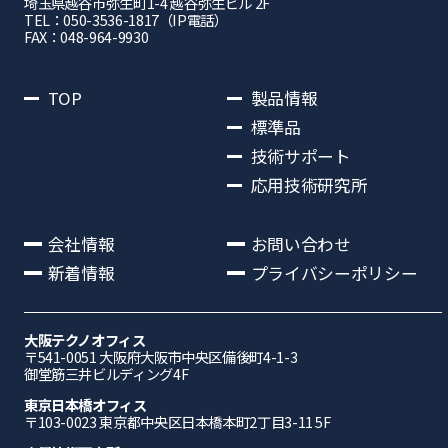
埼⽟県越⾕市弥⽣町1-4 越⾕弥⽣ビル 2F
TEL：050-3536-1817（IP電話）
FAX：048-964-9930
TOP
製品情報
標準品
技術サポート
応用技術研究所
会社情報
お問い合わせ
新着情報
プライバシーポリシー
大阪テクノオフィス
〒541-0051 ⼤阪府⼤阪市中央区備後町4-1-3
御堂筋三井ビルディング4F
東京日本橋オフィス
〒103-0023 東京都中央区日本橋本町2丁目3-11 5F