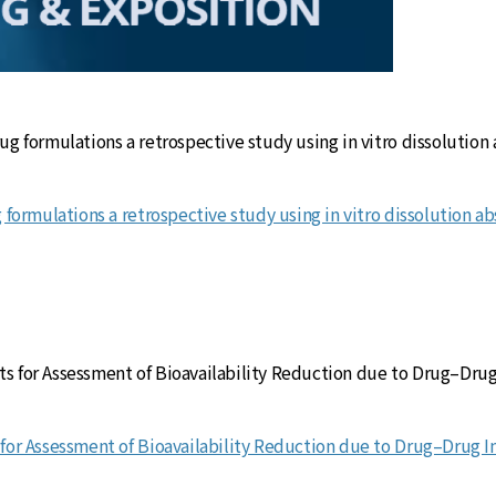
ug formulations a retrospective study using in vitro dissolution
g formulations a retrospective study using in vitro dissolution a
s for Assessment of Bioavailability Reduction due to Drug–Drug
 for Assessment of Bioavailability Reduction due to Drug–Drug I