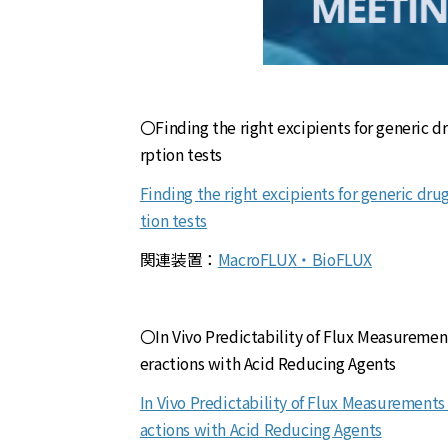
〇Finding the right excipients for generic dr
rption tests
Finding the right excipients for generic dru
tion tests
関連装置：
MacroFLUX・BioFLUX
〇In Vivo Predictability of Flux Measurement
eractions with Acid Reducing Agents
In Vivo Predictability of Flux Measurements
actions with Acid Reducing Agents