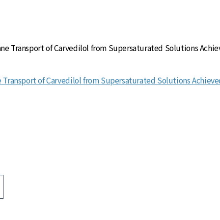
ne Transport of Carvedilol from Supersaturated Solutions Achi
e Transport of Carvedilol from Supersaturated Solutions Achieve
>