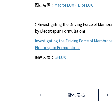
関連装置：
MacroFLUX・BioFLUX
〇Investigating the Driving Force of Membra
by Electrospun Formulations
Investigating the Driving Force of Membran
Electrospun Formulations
関連装置：
µFLUX
一覧へ戻る
<