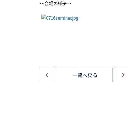
～会場の様子～
一覧へ戻る
<