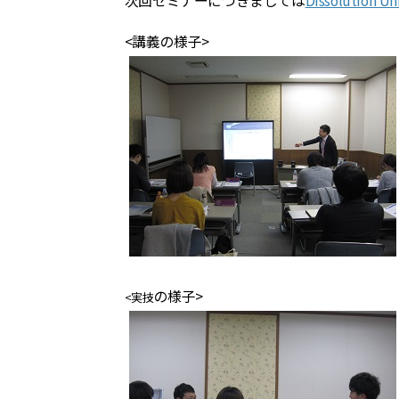
次回セミナーにつきましては
Dissolution Un
<講義の様子>
の様子
>
<実技