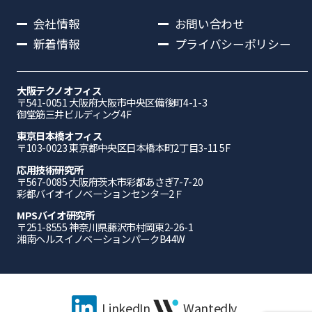
会社情報
お問い合わせ
新着情報
プライバシーポリシー
大阪テクノオフィス
〒541-0051 ⼤阪府⼤阪市中央区備後町4-1-3
御堂筋三井ビルディング4F
東京日本橋オフィス
〒103-0023 東京都中央区日本橋本町2丁目3-11 5F
応⽤技術研究所
〒567-0085 ⼤阪府茨⽊市彩都あさぎ7-7-20
彩都バイオイノベーションセンター2Ｆ
MPSバイオ研究所
〒251-8555 神奈川県藤沢市村岡東2-26-1
湘南ヘルスイノベーションパークB44W
LinkedIn
Wantedly