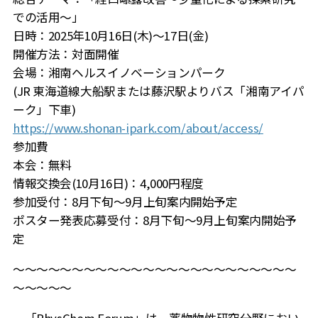
での活用～」
日時：2025年10月16日(木)～17日(金)
開催方法：対面開催
会場：湘南ヘルスイノベーションパーク
(JR 東海道線大船駅または藤沢駅よりバス「湘南アイパ
ーク」下車)
https://www.shonan-ipark.com/about/access/
参加費
本会：無料
情報交換会(10月16日)：4,000円程度
参加受付：8月下旬～9月上旬案内開始予定
ポスター発表応募受付：8月下旬～9月上旬案内開始予
定
～～～～～～～～～～～～～～～～～～～～～～～～
～～～～～
「PhysChem Forum」は、薬物物性研究分野におい