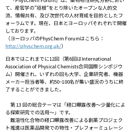
て、産官学の“垣根“をとり除いたオープンな人的交
流、情報共有、及び次世代の人材育成を目的としたフ
ォーラムです。現在、日本とヨーロッパそれぞれで開催
しております。
（ヨーロッパのPhysChem Forumはこちら：
http://physchem.org.uk/
）
日本ではこれまでに12回（第6回はInternational
Association of Physical Chemists合同国際シンポジウ
ム）開催され、いずれの回も大学、企業研究者、機器
メーカー担当者等、約50~100名が集い盛況のうちに終
了することができました。
第 13 回の総合テーマは「経口曝露改善～少量化によ
る探索研究での活用～」です。
難溶性化合物の経口曝露改善による創薬プロジェク
ト推進は医薬品開発での物性・プレフォーミュレーシ