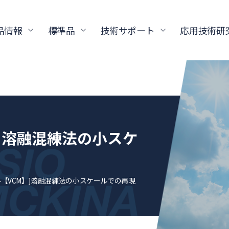
品情報
標準品
技術サポート
応用技術研
】]溶融混練法の小スケ
料【VCM】]溶融混練法の小スケールでの再現