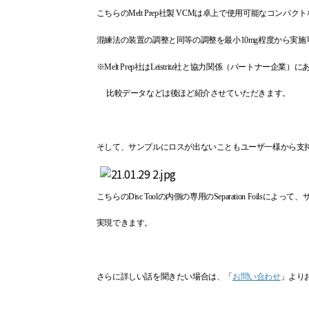
こちらの
Melt Prep
社製
VCM
は卓上で使用可能なコンパクト
混練法の装置の調整と同等の調整を最小
10mg
程度から実施
※
Melt Prep
社は
Leistritz
社と協力関係（パートナー企業）に
比較データなどは後ほど紹介させていただきます。
そして、サンプルにロスが出ないこともユーザ一様から支
こちらの
Disc Tool
の内側の専用の
Separation Foils
によって、
実現できます。
さらに詳しい話を聞きたい場合は、「
お問い合わせ
」より