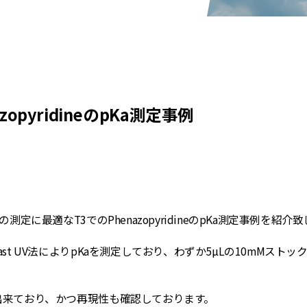
opyridineのpKa測定事例
に最適なT3でのPhenazopyridineのpKa測定事例を紹介致
 UV法によりpKaを測定しており、わずか5µLの10mMストッ
来ており、かつ再現性も確認しております。