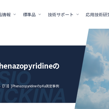
品情報
標準品
技術サポート
応用技術研
nazopyridineの
3】]PhenazopyridineのpKa測定事例