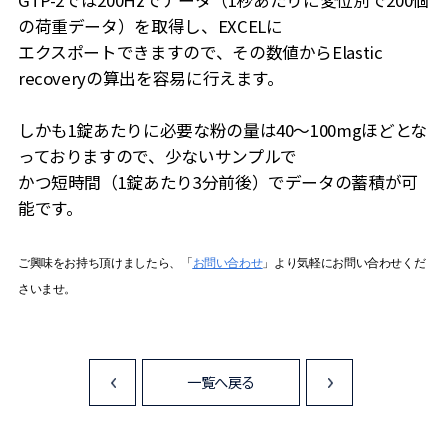
GTP-2では200Hzでデータ（1秒あたりに変位別で200個
の荷重データ）を取得し、EXCELに
エクスポートできますので、その数値からElastic
recoveryの算出を容易に行えます。
しかも1錠あたりに必要な粉の量は40～100mgほどとな
っておりますので、少ないサンプルで
かつ短時間（1錠あたり3分前後）でデータの蓄積が可
能です。
ご興味をお持ち頂けましたら、「
お問い合わせ
」より気軽にお問い合わせくだ
さいませ。
一覧へ戻る
<
>