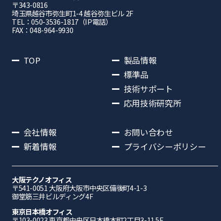
〒343-0816
埼⽟県越⾕市弥⽣町1-4 越⾕弥⽣ビル 2F
TEL：050-3536-1817（IP電話）
FAX：048-964-9930
TOP
製品情報
標準品
技術サポート
応用技術研究所
会社情報
お問い合わせ
新着情報
プライバシーポリシー
大阪テクノオフィス
〒541-0051 ⼤阪府⼤阪市中央区備後町4-1-3
御堂筋三井ビルディング4F
東京日本橋オフィス
〒103-0023 東京都中央区日本橋本町2丁目3-11 5F