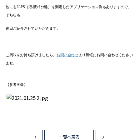
他にも
LLPS
（液
-
液相分離）を測定したアプリケーション例もありますので、
そちらも
後日ご紹介させていただきます。
ご興味をお持ち頂けましたら、
お問い合わせ
より気軽にお問い合わせください
ませ。
【参考画像】
一覧へ戻る
<
>