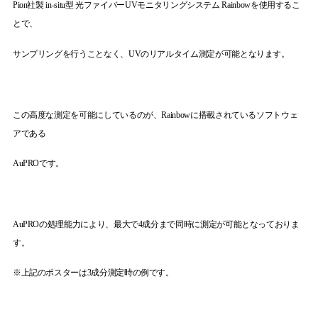
Pion
社製
in-situ
型 光ファイバー
UV
モニタリングシステム
Rainbow
を使用するこ
とで、
サンプリングを行うことなく、
UV
のリアルタイム測定が可能となります。
この高度な測定を可能にしているのが、
Rainbow
に搭載されているソフトウェ
アである
AuPRO
です。
AuPRO
の処理能力により、最大で
4
成分まで同時に測定が可能となっておりま
す。
※上記のポスターは
3
成分測定時の例です。