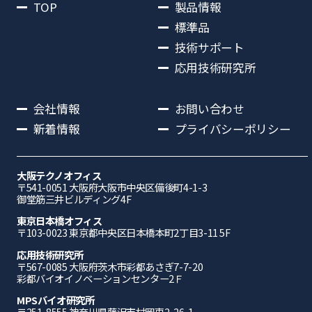
TOP
製品情報
標準品
技術サポート
応用技術研究所
会社情報
お問い合わせ
新着情報
プライバシーポリシー
大阪テクノオフィス
〒541-0051 ⼤阪府⼤阪市中央区備後町4-1-3
御堂筋三井ビルディング4F
東京日本橋オフィス
〒103-0023 東京都中央区日本橋本町2丁目3-11 5F
応⽤技術研究所
〒567-0085 ⼤阪府茨⽊市彩都あさぎ7-7-20
彩都バイオイノベーションセンター2Ｆ
MPSバイオ研究所
〒251-8555 神奈川県藤沢市村岡東2-26-1