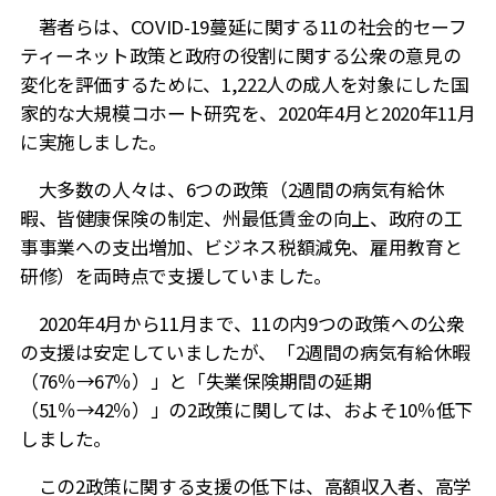
著者らは、
COVID-19
蔓延に関する
11
の社会的セーフ
ティーネット政策と政府の役割に関する公衆の意見の
変化を評価するために、
1,222
人の成人を対象にした国
家的な大規模コホート研究を、
2020
年
4
月と
2020
年
11
月
に実施しました。
大多数の人々は、
6
つの政策（
2
週間の病気有給休
暇、皆健康保険の制定、州最低賃金の向上、政府の工
事事業への支出増加、ビジネス税額減免、雇用教育と
研修）を両時点で支援していました。
2020
年
4
月から
11
月まで、
11
の内
9
つの政策への公衆
の支援は安定していましたが、「
2
週間の病気有給休暇
（
76
％→
67
％）」と「失業保険期間の延期
（
51
％→
42
％）」の
2
政策に関しては、およそ
10
％低下
しました。
この
2
政策に関する支援の低下は、高額収入者、高学