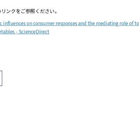
リンクをご参照ください。
ic influences on consumer responses and the mediating role of t
etables - ScienceDirect
>