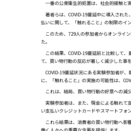
一番の公衆衛生的処置は、社会的接触と実
著者らは、
COVID-19
蔓延中に導入された
払いに関して、「触れること」の制限のイ
このため、
729
人の参加者からオンライン
た。
この結果、
COVID-19
蔓延前と比較して、
て、買い物行動の反応が著しく減少した事
COVID-19
蔓延状況にある実験参加者が、
に、「触れること」の実施の可能性は、
COV
これは、結局、買い物行動の好意への減少
実験参加者は、また、現金による触れて支
い支払いクレジットカードやスマートフォ
これら結果は、消費者の買い物行動へ影響
働く人々への重要な含蓄を提供します。