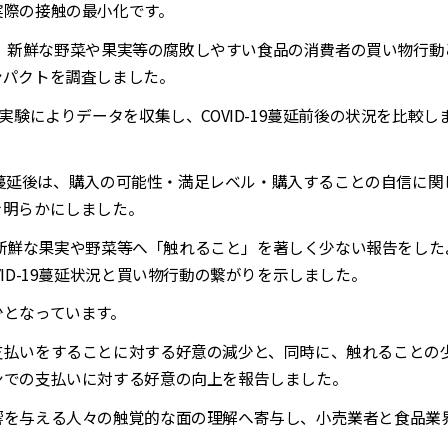
際の接触の最小化です。
、新鮮な野菜や果実等の腐敗しやすい食品の消費者の買い物行動
ンパクトを調査しました。
実験によりデータを収集し、
COVID-19
蔓延前後の状況を比較し
蔓延後は、購入の可能性・満足レベル・購入することの自信に関
を明らかにしました。
新鮮な果実や野菜等へ「触れること」を著しく少ない報告をした
ID-19
蔓延状況と買い物行動の繋がりを示しました。
となっています。
払いをすることに対する好意の減少と、同時に、触れることの
ンでの支払いに対する好意の向上を報告しました。
を与える人々の触覚的な面の理解へ寄与し、小売業者と食品業