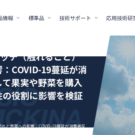
品情報
標準品
技術サポート
応用技術研
タッチ（触れること）
COVID-19蔓延が消
して果実や野菜を購入
性の役割に影響を検証
れと売買への影響：COVID-19蔓延が消費者反
チの可能性の役割に影響を検証する