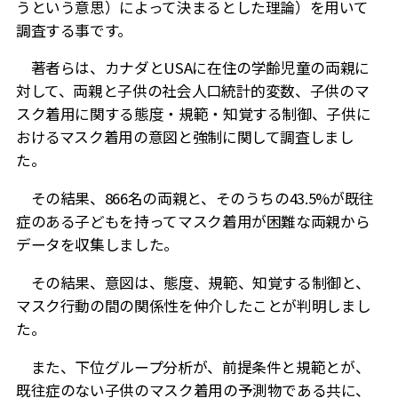
うという意思）によって決まるとした理論）を用いて
調査する事です。
著者らは、カナダと
USA
に在住の学齢児童の両親に
対して、両親と子供の社会人口統計的変数、子供のマ
スク着用に関する態度・規範・知覚する制御、子供に
おけるマスク着用の意図と強制に関して調査しまし
た。
その結果、
866名
の両親と、そのうちの
43.5%
が既往
症のある子どもを持ってマスク着用が困難な両親から
データを収集しました。
その結果、意図は、態度、規範、知覚する制御と、
マスク行動の間の関係性を仲介したことが判明しまし
た。
また、下位グループ分析が、前提条件と規範とが、
既往症のない子供のマスク着用の予測物である共に、