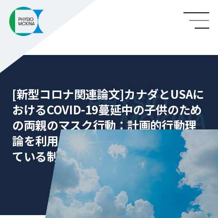
[新型コロナ関連論文]カナダとUSAに
おけるCOVID-19蔓延中の子供のため
の両親のマスク行動：計画的行動理
論を利用した態度、規範、知覚され
ている制御の調査