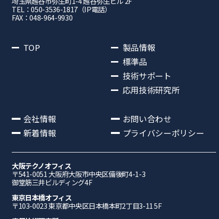
埼⽟県越⾕市弥⽣町1-4 越⾕弥⽣ビル 2F
TEL：050-3536-1817（IP電話）
FAX：048-964-9930
TOP
製品情報
標準品
技術サポート
応用技術研究所
会社情報
お問い合わせ
新着情報
プライバシーポリシー
大阪テクノオフィス
〒541-0051 ⼤阪府⼤阪市中央区備後町4-1-3
御堂筋三井ビルディング4F
東京日本橋オフィス
〒103-0023 東京都中央区日本橋本町2丁目3-11 5F