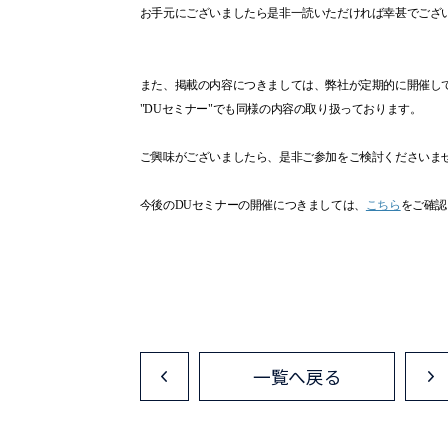
お手元にございましたら是非一読いただければ幸甚でござ
また、掲載の内容につきましては、弊社が定期的に開催し
"DUセミナー"でも同様の内容の取り扱っております。
ご興味がございましたら、是非ご参加をご検討くださいま
今後のDUセミナーの開催につきましては、
こちら
をご確認
一覧へ戻る
<