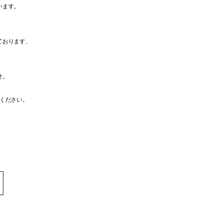
います。
ております、
せ。
ください。
>