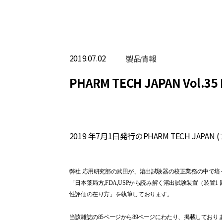
2019.07.02
製品情報
PHARM TECH JAPAN Vol.35 
2019 年7月1日発行のPHARM TECH J
弊社 応用研究部の武田が、溶出試験器の校正業務の中で培
「日本薬局方,FDA,USPから読み解く溶出試験装置（装置1
性評価の在り方」を執筆しております。
当該雑誌の85ページから89ページにわたり、掲載しており