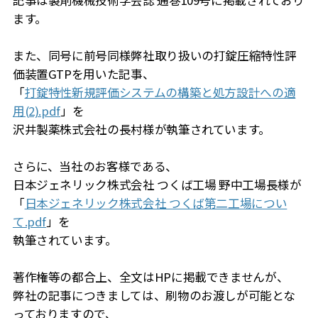
記事は製剤機械技術学会誌 通巻109号に掲載されており
ます。
また、同号に前号同様弊社取り扱いの打錠圧縮特性評
価装置GTPを用いた記事、
「
打錠特性新規評価システムの構築と処方設計への適
用(2).pdf
」を
沢井製薬株式会社の長村様が執筆されています。
さらに、当社のお客様である、
日本ジェネリック株式会社 つくば工場 野中工場長様が
「
日本ジェネリック株式会社 つくば第二工場につい
て.pdf
」を
執筆されています。
著作権等の都合上、全文はHPに掲載できませんが、
弊社の記事につきましては、刷物のお渡しが可能とな
っておりますので、