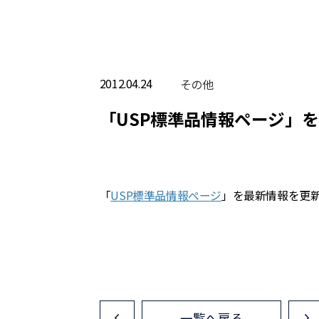
2012.04.24
その他
「USP標準品情報ページ」
「
USP標準品情報ページ
」を最新情報を更
一覧へ戻る
<