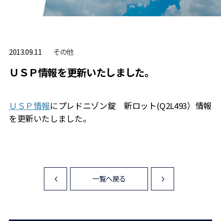
その他
2013.09.11
ＵＳＰ情報を更新いたしました。
ＵＳＰ情報
にプレドニゾン錠 新ロット(Q2L493）情報
を更新いたしました。
一覧へ戻る
<
>