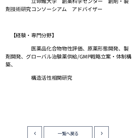
立命館大学 創薬科学センター 創剤・製
剤技術研究コンソーシアム アドバイザー
【経験・専門分野】
医薬品化合物物性評価、原薬形態開発、製
剤開発、グローバル治験薬供給
/GMP
戦略立案・体制構
築、
構造活性相関研究
一覧へ戻る
<
>