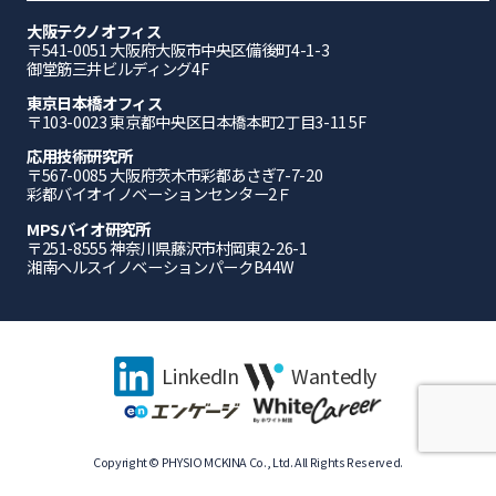
大阪テクノオフィス
〒541-0051 ⼤阪府⼤阪市中央区備後町4-1-3
御堂筋三井ビルディング4F
東京日本橋オフィス
〒103-0023 東京都中央区日本橋本町2丁目3-11 5F
応⽤技術研究所
〒567-0085 ⼤阪府茨⽊市彩都あさぎ7-7-20
彩都バイオイノベーションセンター2Ｆ
MPSバイオ研究所
〒251-8555 神奈川県藤沢市村岡東2-26-1
湘南ヘルスイノベーションパークB44W
LinkedIn
Wantedly
Copyright © PHYSIO MCKINA Co., Ltd. All Rights Reserved.