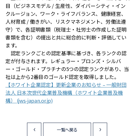
目（ビジネスモデル / 生産性、ダイバーシティ・イン
クルージョン、ワーク・ライフバランス、健康経営、
人材育成 / 働きがい、リスクマネジメント、労働法遵
守）で、各証明書類（税理士・社労士の作成した証明
書類を含む）の提出と共に総合的に判断・評価してい
ます。
認定ランクごとの認定基準に基づき、各ランクの認
定が付与されます。レギュラー・ブロンズ・シルバ
ー・ゴールド・プラチナの5つの認定ランクがあり、当
社は上から2番目のゴールド認定を取得しました。
【ホワイト企業認定】更新企業のお知らせ – 一般財団
法人 日本次世代企業普及機構（ホワイト企業普及機
構） (jws-japan.or.jp)
一覧へ戻る
<
>