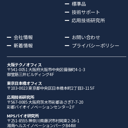
標準品
技術サポート
応用技術研究所
会社情報
お問い合わせ
新着情報
プライバシーポリシー
大阪テクノオフィス
〒541-0051 ⼤阪府⼤阪市中央区備後町4-1-3
御堂筋三井ビルディング4F
東京日本橋オフィス
〒103-0023 東京都中央区日本橋本町2丁目3-11 5F
応⽤技術研究所
〒567-0085 ⼤阪府茨⽊市彩都あさぎ7-7-20
彩都バイオイノベーションセンター2Ｆ
MPSバイオ研究所
〒251-8555 神奈川県藤沢市村岡東2-26-1
湘南ヘルスイノベーションパークB44W