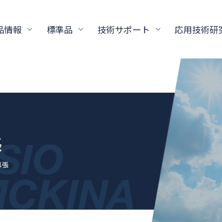
品情報
標準品
技術サポート
応用技術研
張
幕張